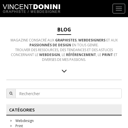
BLOG
MAGAZINE CONSACRÉ AUX
GRAPHISTES
,
WEBDESIGNERS
ET AUX
PASSIONNÉS DE DESIGN
EN TOUS GENRE.
TROUVER DES RESSOURCES, DES TENDANCES ET DES ASTUCES
CONCERNANT LE
WEBDESIGN
, LE
RÉFÉRENCEMENT
, LE
PRINT
ET
DIVERSES DE MES PASSIONS.
CATÉGORIES
Webdesign
Print