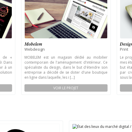
Mobelem
Design
Webdesign
Print
e de «
MOBELEM est un magasin dédié au mobilier
Le pro
9. Dans
contemporain de l'aménagement d'intérieur. Ce
mes étu
ir à un
spécialiste du design, dans le but d'étendre son
but éta
olution
entreprise a décidé de se doter d'une boutique
par cr
en ligne dans laquelle, les i [...]
sous la
VOIR LE PROJET