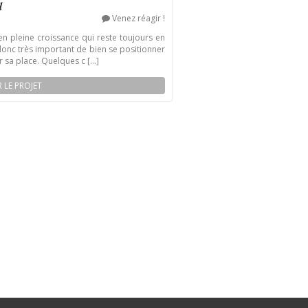
l
Venez réagir !
 pleine croissance qui reste toujours en
 donc très important de bien se positionner
sa place. Quelques c [...]
R LE PROJET