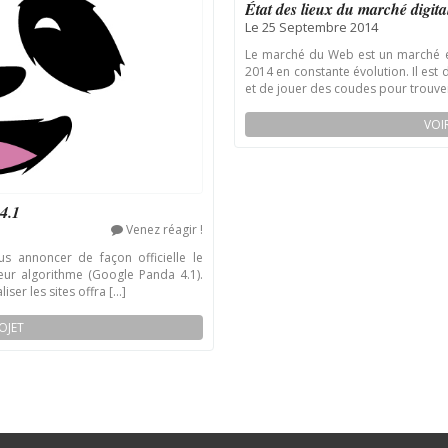
État des lieux du marché digita
Le 25 Septembre 2014
Le marché du Web est un marché en
2014 en constante évolution. Il est
et de jouer des coudes pour trouver 
VOI
4.1
Venez réagir !
us annoncer de façon officielle le
eur algorithme (Google Panda 4.1).
ser les sites offra [...]
OJET