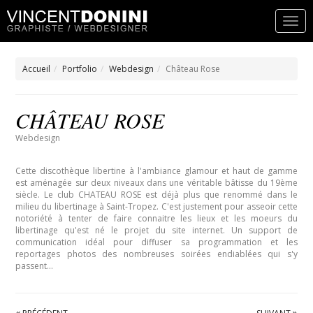
Accueil
Portfolio
Webdesign
Château Rose
CHÂTEAU ROSE
Webdesign
Cette discothèque libertine à l'ambiance glamour et haut de gamme
est aménagée sur deux niveaux dans une véritable bâtisse du 19ème
siècle. Le club CHATEAU ROSE est déjà plus que renommé dans le
milieu du libertinage à Saint-Tropez. C'est justement pour asseoir cette
notoriété à tenter de faire connaitre les lieux et les moeurs du
libertinage qu'est né le projet du site internet. Un support de
communication idéal pour diffuser sa programmation et les
reportages photos des nombreuses soirées endiablées qui s'y
passent...