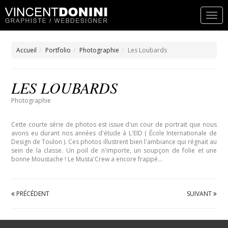
Accueil
Portfolio
Photographie
Les Loubards
LES LOUBARDS
Photographie
Cette courte série de photos est issue d'un cour de portrait que nous
avons eu durant nos années d'étude à L'EID ( École Internationale de
Design de Toulon ). Ces photos illustrent bien l'ambiance qui régnait au
sein de la classe. Un poil de n'importe, un soupçon de folie et une
bonne Moustache ! Le Musta'Crew a encore frappé...
PRÉCÉDENT
SUIVANT