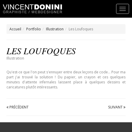
Accueil
Portfolio
Illustration
Les Loufoques
LES LOUFOQUES
Illustration
Qu'est-ce que l'on peut s'ennuyer entre deux leçons de code... Pour ma
part j'ai trouvé la solution ! Du papier, un crayon et ces quelques
minutes d'attente infernales laissent place à quelques dessins et
caricatures plutôt intéressants.
PRÉCÉDENT
SUIVANT